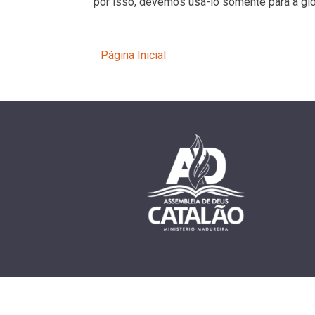
por isso, devemos usá-lo somente para a gló
Página Inicial