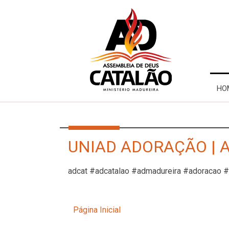
HO
UNIAD ADORAÇÃO | A
adcat #adcatalao #admadureira #adoracao 
Página Inicial