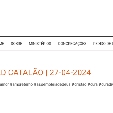
ME
SOBRE
MINISTÉRIOS
CONGREGAÇÕES
PEDIDO DE
D CATALÃO | 27-04-2024
#amor #amoreterno #assembleiadedeus #cristao #cura #curadi