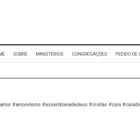
ME
SOBRE
MINISTÉRIOS
CONGREGAÇÕES
PEDIDO DE
#amor #amoreterno #assembleiadedeus #cristao #cura #curadi