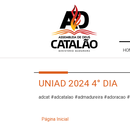
HO
UNIAD 2024 4° DIA
adcat #adcatalao #admadureira #adoracao 
Página Inicial