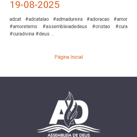
19-08-2025
adcat #adcatalao #admadureira #adoracao #amor
#amoreterno #assembleiadedeus #cristao #cura
#curadivina #deus …
Página Inicial