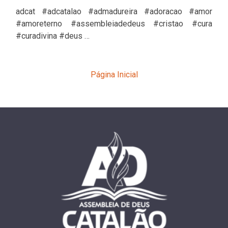
adcat #adcatalao #admadureira #adoracao #amor
#amoreterno #assembleiadedeus #cristao #cura
#curadivina #deus …
Página Inicial