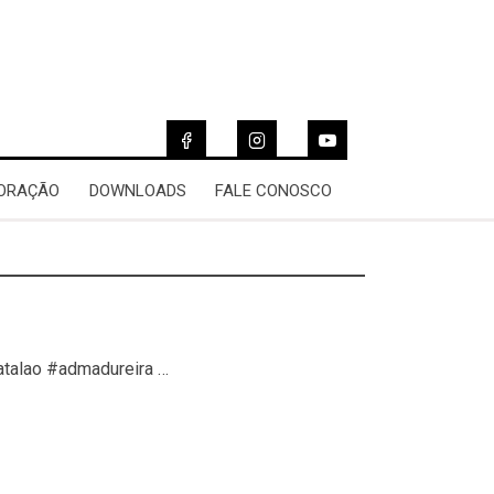
 ORAÇÃO
DOWNLOADS
FALE CONOSCO
atalao #admadureira …