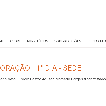
ME
SOBRE
MINISTÉRIOS
CONGREGAÇÕES
PEDIDO DE
ORAÇÃO | 1° DIA - SEDE
rbosa Neto 1º vice: Pastor Adilson Mamede Borges #adcat #adc