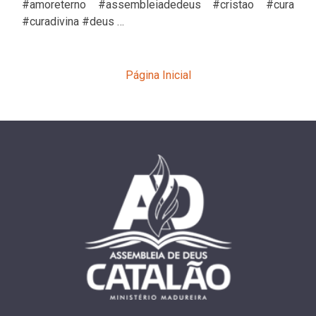
#amoreterno #assembleiadedeus #cristao #cura
#curadivina #deus …
Página Inicial