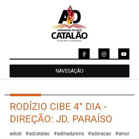
NAVEGAÇÃO
RODÍZIO CIBE 4° DIA -
DIREÇÃO: JD. PARAÍSO
adcat #adcatalao #admadureira #adoracao #amor