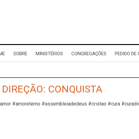
ME
SOBRE
MINISTÉRIOS
CONGREGAÇÕES
PEDIDO DE
 - DIREÇÃO: CONQUISTA
#amor #amoreterno #assembleiadedeus #cristao #cura #curadi