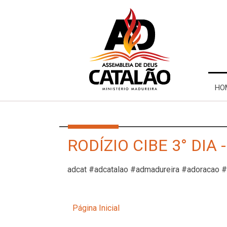
HO
RODÍZIO CIBE 3° DIA
adcat #adcatalao #admadureira #adoracao 
Página Inicial