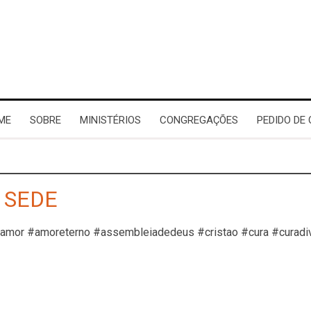
ME
SOBRE
MINISTÉRIOS
CONGREGAÇÕES
PEDIDO DE
- SEDE
#amor #amoreterno #assembleiadedeus #cristao #cura #curadi