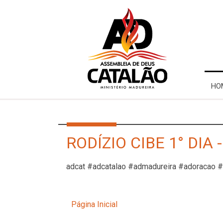
HO
RODÍZIO CIBE 1° DIA 
adcat #adcatalao #admadureira #adoracao 
Página Inicial