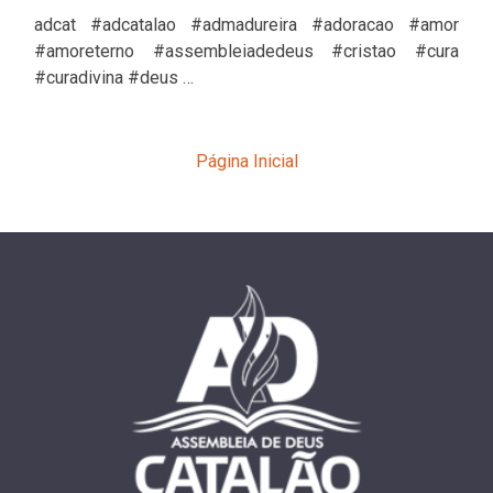
adcat #adcatalao #admadureira #adoracao #amor
#amoreterno #assembleiadedeus #cristao #cura
#curadivina #deus …
Página Inicial