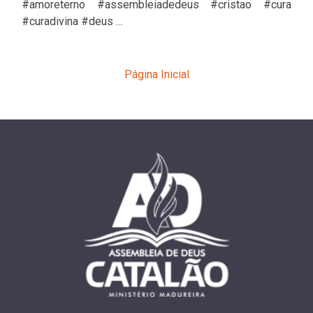
#amoreterno #assembleiadedeus #cristao #cura
#curadivina #deus …
Página Inicial