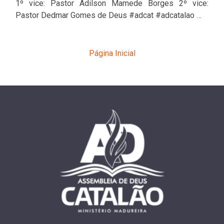
1º vice: Pastor Adilson Mamede Borges 2º vice:
Pastor Dedmar Gomes de Deus #adcat #adcatalao …
Página Inicial