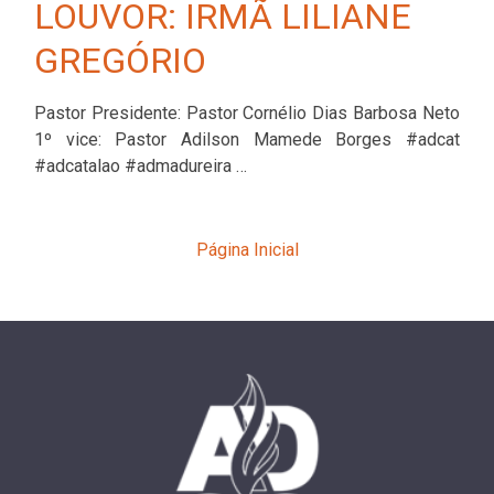
LOUVOR: IRMÃ LILIANE
GREGÓRIO
Pastor Presidente: Pastor Cornélio Dias Barbosa Neto
1º vice: Pastor Adilson Mamede Borges #adcat
#adcatalao #admadureira …
Página Inicial