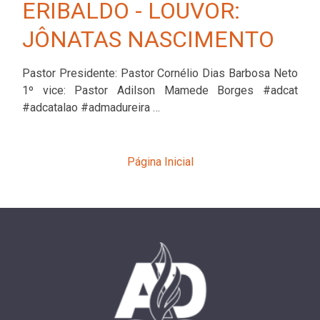
ERIBALDO - LOUVOR:
JÔNATAS NASCIMENTO
Pastor Presidente: Pastor Cornélio Dias Barbosa Neto
1º vice: Pastor Adilson Mamede Borges #adcat
#adcatalao #admadureira …
Página Inicial