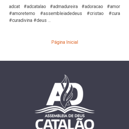
adcat #adcatalao #admadureira #adoracao #amor
#amoreterno #assembleiadedeus #cristao #cura
#curadivina #deus …
Página Inicial