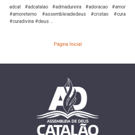
adcat #adcatalao #admadureira #adoracao #amor
#amoreterno #assembleiadedeus #cristao #cura
#curadivina #deus …
Página Inicial