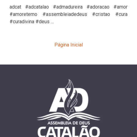
adcat #adcatalao #admadureira #adoracao #amor
#amoreterno #assembleiadedeus #cristao #cura
#curadivina #deus …
Página Inicial