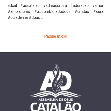
adcat #adcatalao #admadureira #adoracao #amor
#amoreterno #assembleiadedeus #cristao #cura
#curadivina #deus …
Página Inicial