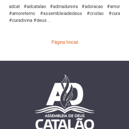
adcat #adcatalao #admadureira #adoracao #amor
#amoreterno #assembleiadedeus #cristao #cura
#curadivina #deus …
Página Inicial