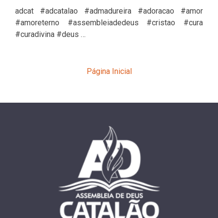
adcat #adcatalao #admadureira #adoracao #amor
#amoreterno #assembleiadedeus #cristao #cura
#curadivina #deus …
Página Inicial