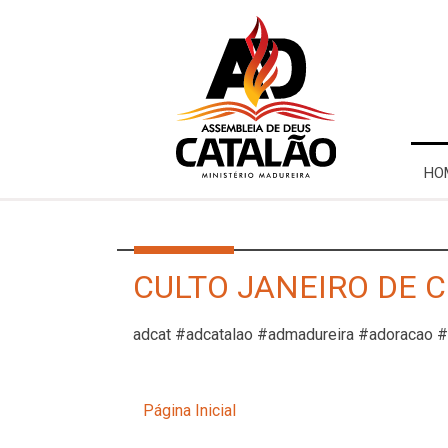
HO
CULTO JANEIRO DE C
adcat #adcatalao #admadureira #adoracao 
Página Inicial