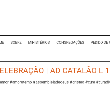
ME
SOBRE
MINISTÉRIOS
CONGREGAÇÕES
PEDIDO DE
ELEBRAÇÃO | AD CATALÃO L 1
#amor #amoreterno #assembleiadedeus #cristao #cura #curadi