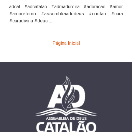
adcat #adcatalao #admadureira #adoracao #amor
#amoreterno #assembleiadedeus #cristao #cura
#curadivina #deus …
Página Inicial