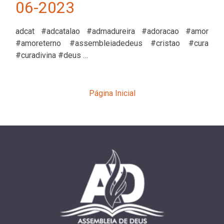
06-2023
adcat #adcatalao #admadureira #adoracao #amor
#amoreterno #assembleiadedeus #cristao #cura
#curadivina #deus …
Página Inicial