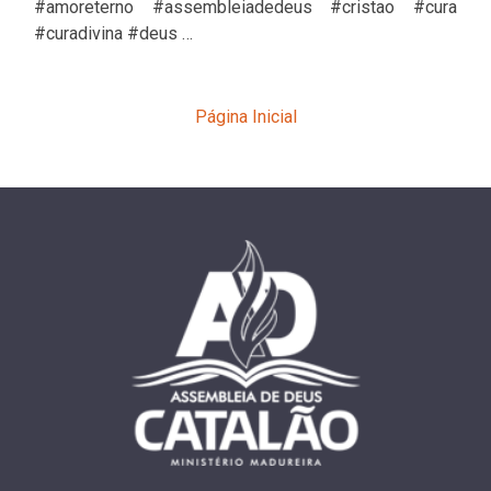
#amoreterno #assembleiadedeus #cristao #cura
#curadivina #deus …
Página Inicial