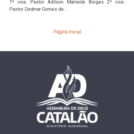
1º vice: Pastor Adilson Mamede Borges 2º vice:
Pastor Dedmar Gomes de …
Página Inicial