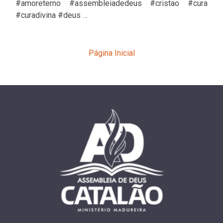
#amoreterno #assembleiadedeus #cristao #cura
#curadivina #deus …
Página Inicial