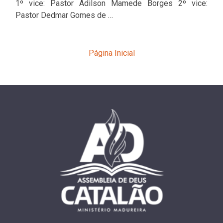
1º vice: Pastor Adilson Mamede Borges 2º vice:
Pastor Dedmar Gomes de …
Página Inicial