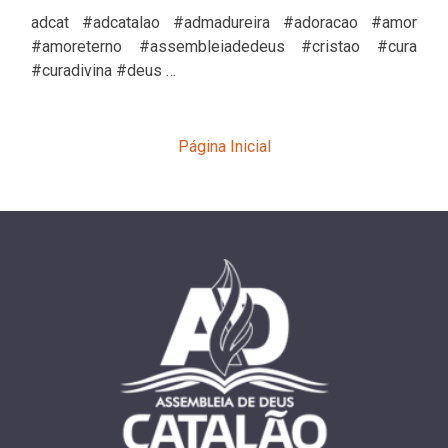
adcat #adcatalao #admadureira #adoracao #amor
#amoreterno #assembleiadedeus #cristao #cura
#curadivina #deus …
Página Inicial