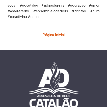
adcat #adcatalao #admadureira #adoracao #amor
#amoreterno #assembleiadedeus #cristao #cura
#curadivina #deus …
Página Inicial