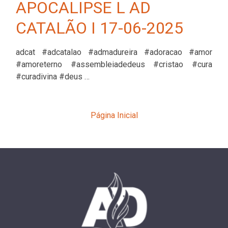
APOCALIPSE L AD
CATALÃO I 17-06-2025
adcat #adcatalao #admadureira #adoracao #amor
#amoreterno #assembleiadedeus #cristao #cura
#curadivina #deus …
Página Inicial