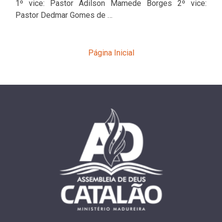
1º vice: Pastor Adilson Mamede Borges 2º vice:
Pastor Dedmar Gomes de …
Página Inicial