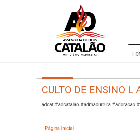
HO
CULTO DE ENSINO L 
adcat #adcatalao #admadureira #adoracao 
Página Inicial