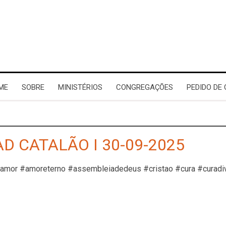
ME
SOBRE
MINISTÉRIOS
CONGREGAÇÕES
PEDIDO DE
AD CATALÃO I 30-09-2025
#amor #amoreterno #assembleiadedeus #cristao #cura #curadi