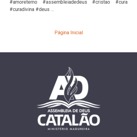
#amoreterno #assembleiadedeus #cristao #cura
#curadivina #deus …
Página Inicial