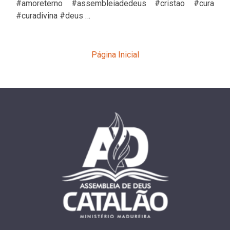
#amoreterno #assembleiadedeus #cristao #cura
#curadivina #deus …
Página Inicial