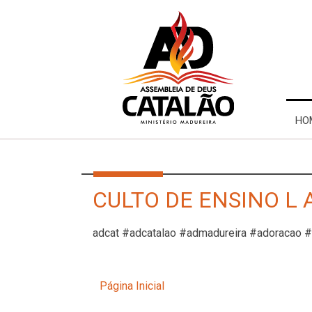
HO
CULTO DE ENSINO L 
adcat #adcatalao #admadureira #adoracao 
Página Inicial