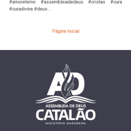
#amoreterno #assembleiadedeus #cristao #cura
#curadivina #deus …
Página Inicial