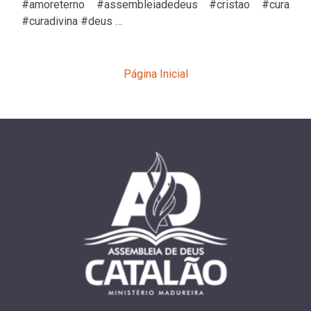
#amoreterno #assembleiadedeus #cristao #cura
#curadivina #deus …
Página Inicial