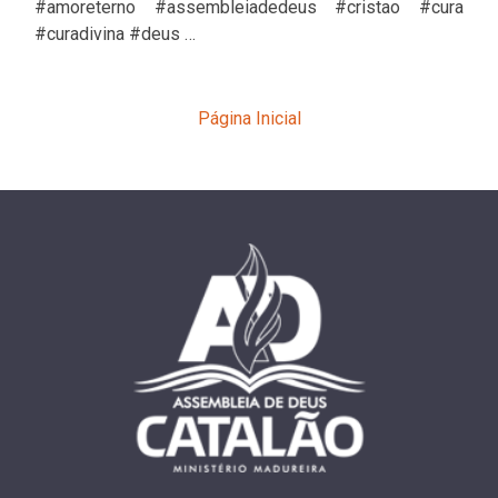
#amoreterno #assembleiadedeus #cristao #cura
#curadivina #deus …
Página Inicial