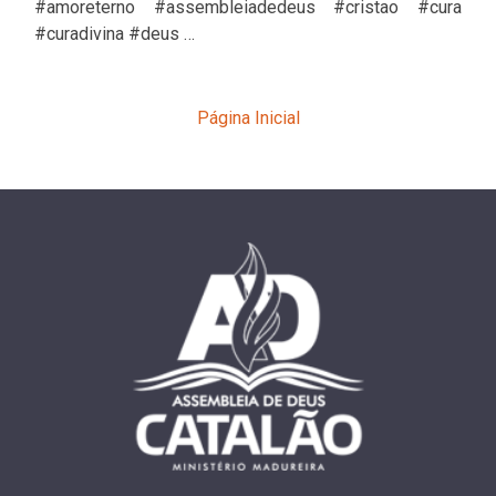
#amoreterno #assembleiadedeus #cristao #cura
#curadivina #deus …
Página Inicial