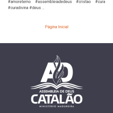
#amoreterno #assembleiadedeus #cristao #cura
#curadivina #deus …
Página Inicial