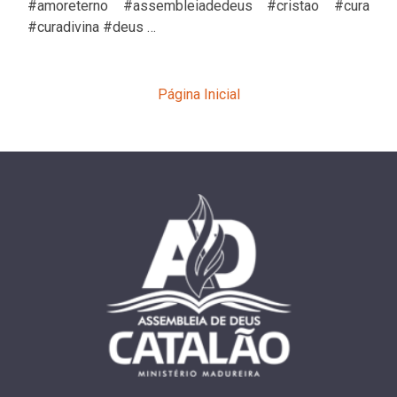
#amoreterno #assembleiadedeus #cristao #cura
#curadivina #deus …
Página Inicial