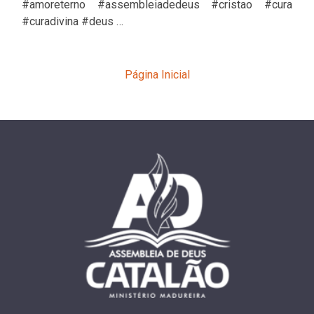
#amoreterno #assembleiadedeus #cristao #cura
#curadivina #deus …
Página Inicial