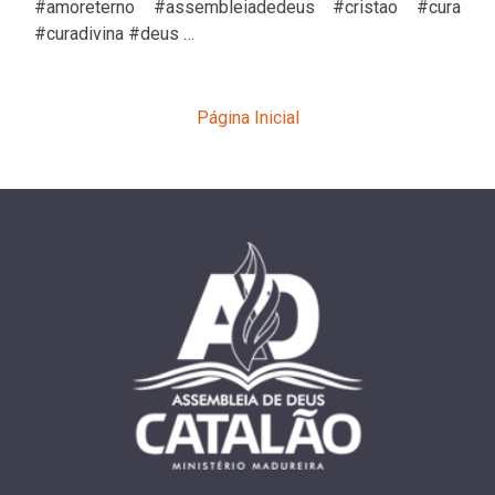
#amoreterno #assembleiadedeus #cristao #cura
#curadivina #deus …
Página Inicial