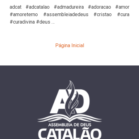
adcat #adcatalao #admadureira #adoracao #amor
#amoreterno #assembleiadedeus #cristao #cura
#curadivina #deus …
Página Inicial