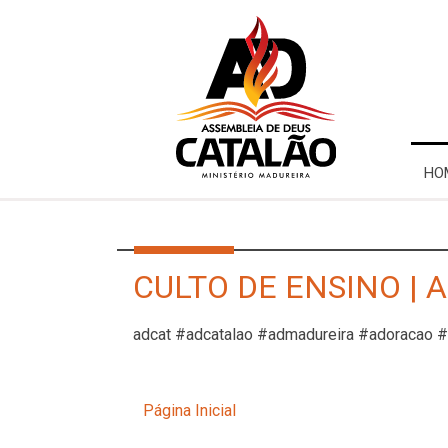
HO
CULTO DE ENSINO | A
adcat #adcatalao #admadureira #adoracao 
Página Inicial