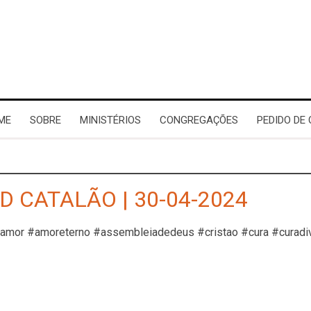
ME
SOBRE
MINISTÉRIOS
CONGREGAÇÕES
PEDIDO DE
D CATALÃO | 30-04-2024
#amor #amoreterno #assembleiadedeus #cristao #cura #curadi