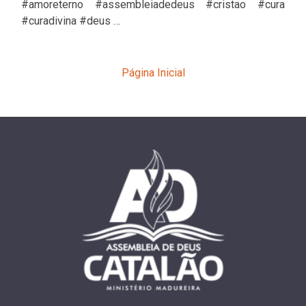
#amoreterno #assembleiadedeus #cristao #cura
#curadivina #deus …
Página Inicial