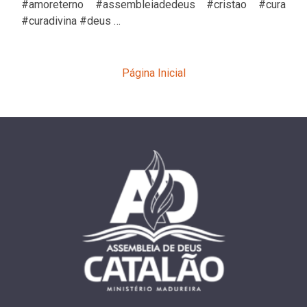
#amoreterno #assembleiadedeus #cristao #cura
#curadivina #deus …
Página Inicial