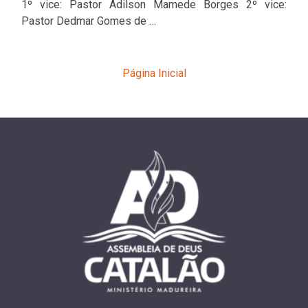
1º vice: Pastor Adilson Mamede Borges 2º vice:
Pastor Dedmar Gomes de …
Página Inicial