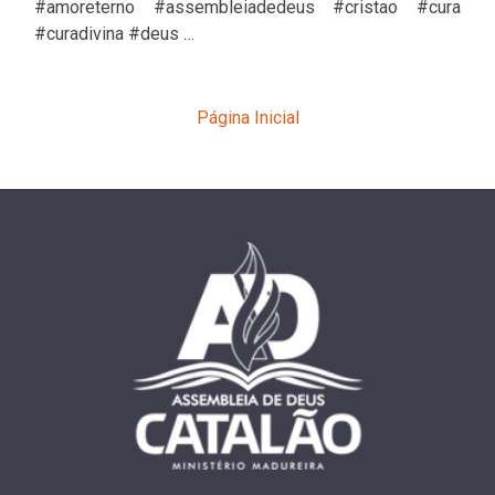
#amoreterno #assembleiadedeus #cristao #cura
#curadivina #deus …
Página Inicial