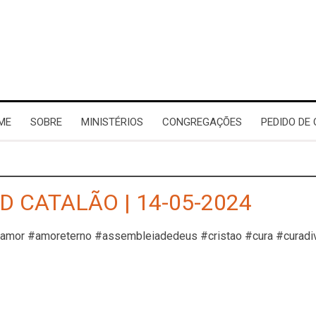
ME
SOBRE
MINISTÉRIOS
CONGREGAÇÕES
PEDIDO DE
D CATALÃO | 14-05-2024
#amor #amoreterno #assembleiadedeus #cristao #cura #curadi