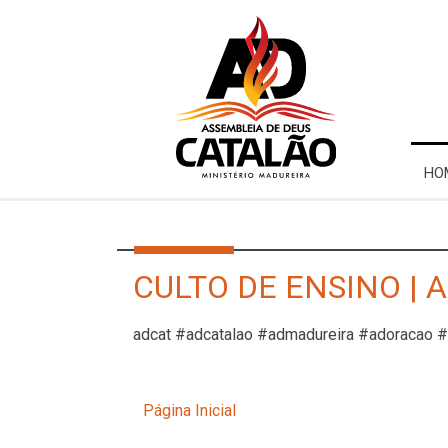
HO
CULTO DE ENSINO | A
adcat #adcatalao #admadureira #adoracao 
Página Inicial